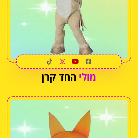
מולי
החד קרן