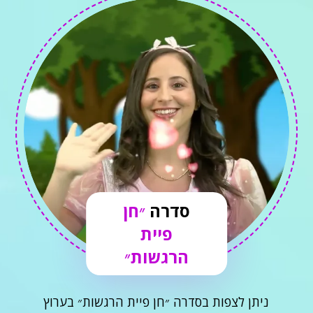
סדרה
״חן
פיית
הרגשות״
ניתן לצפות בסדרה ״חן פיית הרגשות״ בערוץ